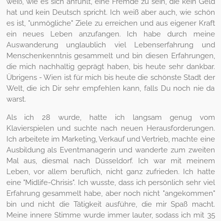
weiß, wie es sich anfühlt, eine Fremde zu sein, die kein Geld
hat und kein Deutsch spricht. Ich weiß aber auch, wie schön
es ist, "unmögliche" Ziele zu erreichen und aus eigener Kraft
ein neues Leben anzufangen. Ich habe durch meine
Auswanderung unglaublich viel Lebenserfahrung und
Menschenkenntnis gesammelt und bin diesen Erfahrungen,
die mich nachhaltig geprägt haben, bis heute sehr dankbar.
Übrigens - Wien ist für mich bis heute die schönste Stadt der
Welt, die ich Dir sehr empfehlen kann, falls Du noch nie da
warst.
Als ich 28 wurde, hatte ich langsam genug vom
Klavierspielen und suchte nach neuen Herausforderungen.
Ich arbeitete im Marketing, Verkauf und Vertrieb, machte eine
Ausbildung als Eventmanagerin und wanderte zum zweiten
Mal aus, diesmal nach Düsseldorf. Ich war mit meinem
Leben, vor allem beruflich, nicht ganz zufrieden. Ich hatte
eine "Midlife-Chrisis". Ich wusste, dass ich persönlich sehr viel
Erfahrung gesammelt habe, aber noch nicht "angekommen"
bin und nicht die Tätigkeit ausführe, die mir Spaß macht.
Meine innere Stimme wurde immer lauter, sodass ich mit 35